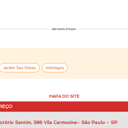
DRP PANFLETAGEM
Jardim Sao Dimas
Interlagos
MAPA DO SITE
REÇO
ctório Santim, 586 Vila Carmosina- São Paulo - SP