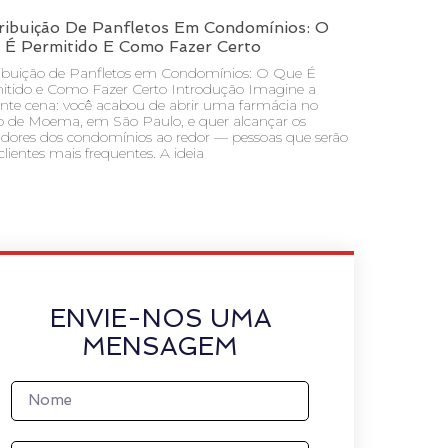
ribuição De Panfletos Em Condomínios: O
 É Permitido E Como Fazer Certo
ribuição de Panfletos em Condomínios: O Que É
itido e Como Fazer Certo Introdução Imagine a
inte cena: você acabou de abrir uma farmácia no
ro de Moema, em São Paulo, e quer alcançar os
dores dos condomínios ao redor — pessoas que serão
clientes mais frequentes. A ideia
ENVIE-NOS UMA
MENSAGEM