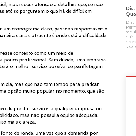
il, mas requer atenção a detalhes que, se não
Dist
s até se perguntam o que há de difícil em
Que
Dist
Perm
m um cronograma claro, pessoas responsáveis e
segu
neira clara e atraente é onde está a dificuldade
bair
mora
seus 
m nesse contexto como um meio de
 e pouco profissional. Sem dúvida, uma empresa
tará o melhor serviço possível de panfletagem
m dia, mas que não têm tempo para praticar
a uma opção muito popular no momento, que são
o de prestar serviços a qualquer empresa ou
blicidade, mas não possui a equipe adequada.
to mais clareza.
fonte de renda, uma vez que a demanda por