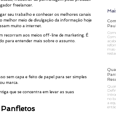
egador freelancer.
Mai
ulgar seu trabalho e conhecer os melhores canais
 o melhor meio de divulgação da informação hoje
Com
Pau
sam muito a internet.
Como
 recorram aos meios off-line de marketing. É
Comp
acabo
do para entender mais sobre o assunto.
refor
mas 
resta
Qua
Pan
so sem capa e feito de papel para ser simples
Res
 ou marca.
Quan
Defi
ntiga que se concentra em levar as suas
Intr
no ba
a eq
 Panfletos
entã