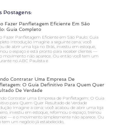
s Postagens:
o Fazer Panfletagem Eficiente Em São
lo: Guia Completo
 Fazer Panfletagem Eficiente em São Paulo: Guia
leto Introdução Imagine a seguinte cena: você
u de abrir uma loja no Brás, investiu em estoque,
mou o espaço e está pronto para receber clientes —
o movimento não aparece. Ou então você tem um
urante no ABC Paulista e
ndo Contratar Uma Empresa De
fletagem: O Guia Definitivo Para Quem Quer
ultado De Verdade
do Contratar uma Empresa de Panfletagem: O Guia
nitivo para Quem Quer Resultado de Verdade
odução Imagine a cena: você acabou de abrir uma loja
irro, investiu em estoque, reformou o espaço, treinou
uipe — e o movimento simplesmente não aparece. Ou
o tem um negócio já estabelecido,