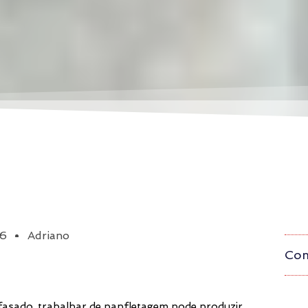
26
Adriano
Com
asado, trabalhar de panfletagem pode produzir