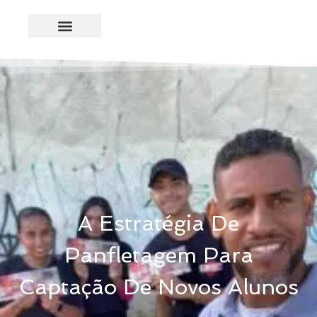
A Estratégia De
Panfletagem Para
Captação De Novos Alunos