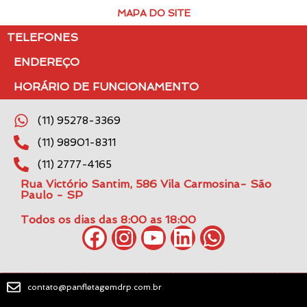
MAPA DO SITE
TELEFONES
ENDEREÇO
HORÁRIO DE FUNCIONAMENTO
(11) 95278-3369
(11) 98901-8311
(11) 2777-4165
Rua Victório Santim, 586 Vila Carmosina- São
Paulo - SP
Todos os dias das 8:00 as 18:00
contato@panfletagemdrp.com.br