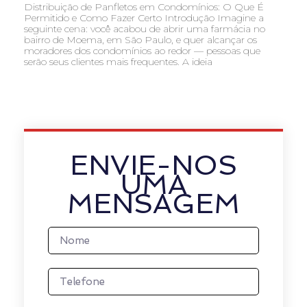
Distribuição de Panfletos em Condomínios: O Que É
Permitido e Como Fazer Certo Introdução Imagine a
seguinte cena: você acabou de abrir uma farmácia no
bairro de Moema, em São Paulo, e quer alcançar os
moradores dos condomínios ao redor — pessoas que
serão seus clientes mais frequentes. A ideia
ENVIE-NOS
UMA
MENSAGEM