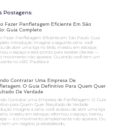
s Postagens:
o Fazer Panfletagem Eficiente Em São
lo: Guia Completo
 Fazer Panfletagem Eficiente em São Paulo: Guia
leto Introdução Imagine a seguinte cena: você
u de abrir uma loja no Brás, investiu em estoque,
mou o espaço e está pronto para receber clientes —
o movimento não aparece. Ou então você tem um
urante no ABC Paulista e
ndo Contratar Uma Empresa De
fletagem: O Guia Definitivo Para Quem Quer
ultado De Verdade
do Contratar uma Empresa de Panfletagem: O Guia
nitivo para Quem Quer Resultado de Verdade
odução Imagine a cena: você acabou de abrir uma loja
irro, investiu em estoque, reformou o espaço, treinou
uipe — e o movimento simplesmente não aparece. Ou
o tem um negócio já estabelecido,