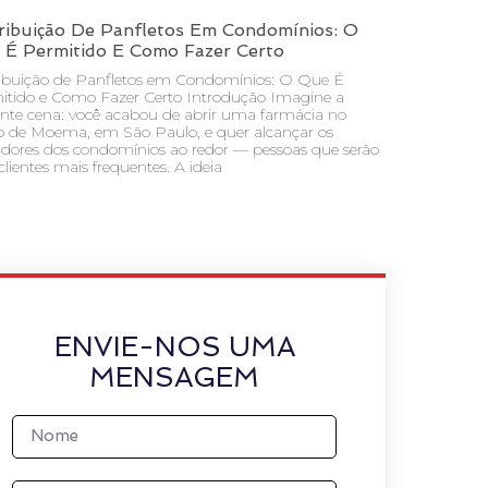
ribuição De Panfletos Em Condomínios: O
 É Permitido E Como Fazer Certo
ribuição de Panfletos em Condomínios: O Que É
itido e Como Fazer Certo Introdução Imagine a
inte cena: você acabou de abrir uma farmácia no
ro de Moema, em São Paulo, e quer alcançar os
dores dos condomínios ao redor — pessoas que serão
clientes mais frequentes. A ideia
ENVIE-NOS UMA
MENSAGEM