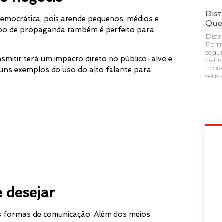
Dist
democrática, pois atende pequenos, médios e
Que
tipo de propaganda também é perfeito para
Dist
Perm
segu
smitir terá um impacto direto no público-alvo e
bair
mora
guns exemplos do uso do alto falante para
seus 
 desejar
 formas de comunicação. Além dos meios