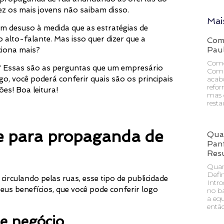
ez os mais jovens não saibam disso.
Mai
em desuso à medida que as estratégias de
 alto-falante. Mas isso quer dizer que a
Com
Pau
ciona mais?
Como
de? Essas são as perguntas que um empresário
Comp
acabo
go, você poderá conferir quais são os principais
refor
ões! Boa leitura!
mas 
resta
te para propaganda de
Qua
Pan
Res
Quan
Defi
circulando pelas ruas, esse tipo de publicidade
Intr
us benefícios, que você pode conferir logo
no ba
a eq
entã
de negócio