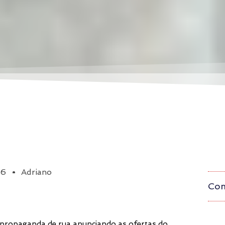
26
Adriano
Com
 propaganda de rua anunciando as ofertas do