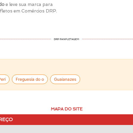
do
e leve sua marca para
nfletos em Comércios DRP.
DRP PANFLETAGEM
eri
Freguesia do o
Guaianazes
MAPA DO SITE
REÇO