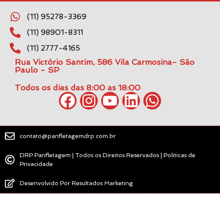
(11) 95278-3369
(11) 98901-8311
(11) 2777-4165
Rua Victório Santim, 586 Vila Carmosina- São
Paulo - SP
Todos os dias das 8:00 as 18:00
contato@panfletagemdrp.com.br
DRP Panfletagem | Todos os Direitos Reservados | Politicas de
Privacidade
Desenvolvido Por Resultados Marketing