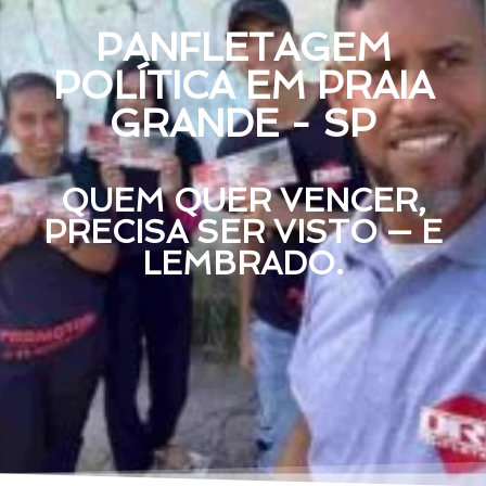
PANFLETAGEM
POLÍTICA EM PRAIA
GRANDE - SP
QUEM QUER VENCER,
PRECISA SER VISTO — E
LEMBRADO.